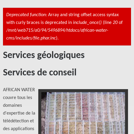
Deprecated function
: Array and string offset access syntax
Message d'erreur
with curly braces is deprecated in
include_once()
(line
20
of
/mnt/web715/a0/94/5496894/htdocs/african-water-
cms/includes/file.phar.inc
).
Services géologiques
Services de conseil
AFRICAN WATER
couvre tous les
domaines
d'expertise de la
télédétection et
des applications